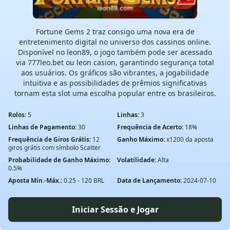
Fortune Gems 2 traz consigo uma nova era de
entretenimento digital no universo dos cassinos online.
Disponível no leon89, o jogo também pode ser acessado
via 777leo.bet ou leon casion, garantindo segurança total
aos usuários. Os gráficos são vibrantes, a jogabilidade
intuitiva e as possibilidades de prêmios significativas
tornam esta slot uma escolha popular entre os brasileiros.
Rolos:
5
Linhas:
3
Linhas de Pagamento:
30
Frequência de Acerto:
18%
Frequência de Giros Grátis:
12
Ganho Máximo:
x1200 da aposta
giros grátis com símbolo Scatter
Probabilidade de Ganho Máximo:
Volatilidade:
Alta
0.5%
Aposta Mín.-Máx.:
0.25 - 120 BRL
Data de Lançamento:
2024-07-10
Iniciar Sessão e Jogar